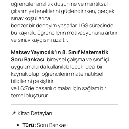
a
öğrenciler analitik düşünme ve mantıksal
d
çıkarım yeteneklerini güçlendirirken, gerçek
e
sınav koşullarına
t
benzer bir deneyim yaşarlar. LGS sürecinde
bu kaynak, öğrencilerin motivasyonunu artırır
ve sınav kaygısını azaltır.
Matsev Yayıncılık’ın 8. Sınıf Matematik
Soru Bankası
, bireysel çalışma ve sınıf içi
uygulamalarda kullanılabilecek ideal bir
kaynak olup; öğrencilerin matematiksel
bilgilerini pekiştirir
ve LGS’de başarılı olmaları için sağlam bir
temel oluşturur.
📌 Kitap Detayları
Türü:
Soru Bankası