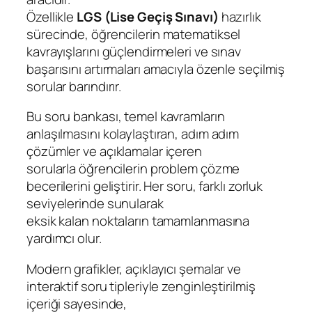
r
Özellikle
LGS (Lise Geçiş Sınavı)
hazırlık
u
sürecinde, öğrencilerin matematiksel
B
kavrayışlarını güçlendirmeleri ve sınav
a
başarısını artırmaları amacıyla özenle seçilmiş
n
sorular barındırır.
k
a
Bu soru bankası, temel kavramların
s
anlaşılmasını kolaylaştıran, adım adım
ı
çözümler ve açıklamalar içeren
2
sorularla öğrencilerin problem çözme
0
becerilerini geliştirir. Her soru, farklı zorluk
2
seviyelerinde sunularak
5
eksik kalan noktaların tamamlanmasına
-
yardımcı olur.
2
0
Modern grafikler, açıklayıcı şemalar ve
2
interaktif soru tipleriyle zenginleştirilmiş
6
içeriği sayesinde,