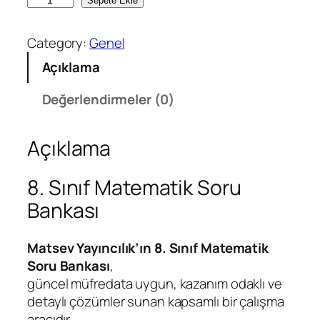
8
Sepete Ekle
.
S
Category:
Genel
ı
Açıklama
n
ı
Değerlendirmeler (0)
f
M
Açıklama
a
t
e
8. Sınıf Matematik Soru
m
Bankası
a
t
Matsev Yayıncılık’ın 8. Sınıf Matematik
i
Soru Bankası
,
k
güncel müfredata uygun, kazanım odaklı ve
S
detaylı çözümler sunan kapsamlı bir çalışma
o
aracıdır.