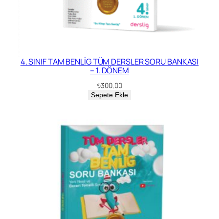
4. SINIF TAM BENLİG TÜM DERSLER SORU BANKASI
– 1. DÖNEM
₺
300,00
Sepete Ekle